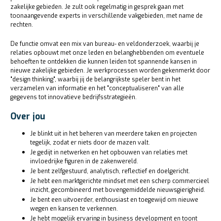
zakelijke gebieden. Je zult ook regelmatig in gesprek gaan met
toonaangevende experts in verschillende vakgebieden, met name de
rechten.
De functie omvat een mix van bureau- en veldonderzoek, waarbij je
relaties opbouwt met onze leden en belanghebbenden om eventuele
behoeften te ontdekken die kunnen leiden tot spannende kansen in
nieuwe zakelijke gebieden. Je werkprocessen worden gekenmerkt door
"design thinking", waarbij jij de belangrijkste speler bent in het
verzamelen van informatie en het "conceptualiseren" van alle
gegevens tot innovatieve bedrijfsstrategieën.
Over jou
Je blinkt uit in het beheren van meerdere taken en projecten
tegelijk, zodat er niets door de mazen valt.
Je gedijt in netwerken en het opbouwen van relaties met
invloedrijke figuren in de zakenwereld.
Je bent zelfgestuurd, analytisch, reflectief en doelgericht.
Je hebt een marktgerichte mindset met een scherp commercieel
inzicht, gecombineerd met bovengemiddelde nieuwsgierigheid.
Je bent een uitvoerder, enthousiast en toegewijd om nieuwe
wegen en kansen te verkennen.
Je hebt mogelijk ervaring in business development en toont