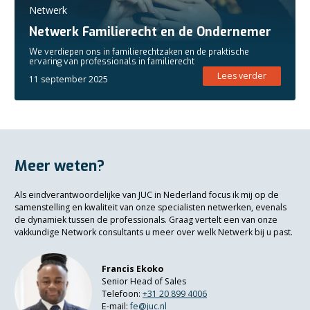
Netwerk
Netwerk Familierecht en de Ondernemer
We verdiepen ons in familierechtzaken en de praktische
ervaring van professionals in familierecht
Lees verder
11 september 2025
Meer weten?
Als eindverantwoordelijke van JUC in Nederland focus ik mij op de
samenstelling en kwaliteit van onze specialisten netwerken, evenals
de dynamiek tussen de professionals. Graag vertelt een van onze
vakkundige Network consultants u meer over welk Netwerk bij u past.
Francis Ekoko
Senior Head of Sales
Telefoon:
+3
1 20 899 4006
E-mail:
fe@juc.nl