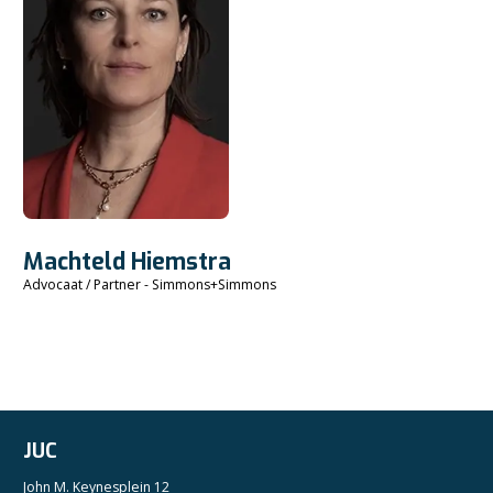
Machteld Hiemstra
Advocaat / Partner - Simmons+Simmons
JUC
John M. Keynesplein 12