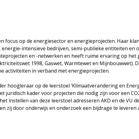
en focus op de energiesector en energieprojecten. Haar kla
 energie-intensieve bedrijven, semi-publieke entiteiten en
eprojecten en -netwerken en heeft ruime ervaring op het ge
triciteitswet 1998, Gaswet, Warmtewet en Mijnbouwwet). Daar
he activiteiten in verband met energieprojecten.
er hoogleraar op de leerstoel ‘Klimaatverandering en Energie
 het juridisch kader voor projecten die nodig zijn voor een
 het instellen van deze leerstoel adresseren AKD en de VU d
en zij door onderwijs en onderzoek een bijdrage te levere